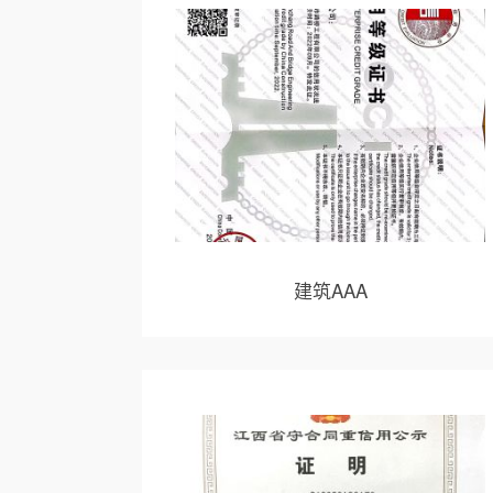
建筑AAA