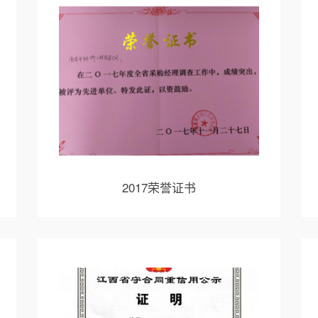
2017荣誉证书