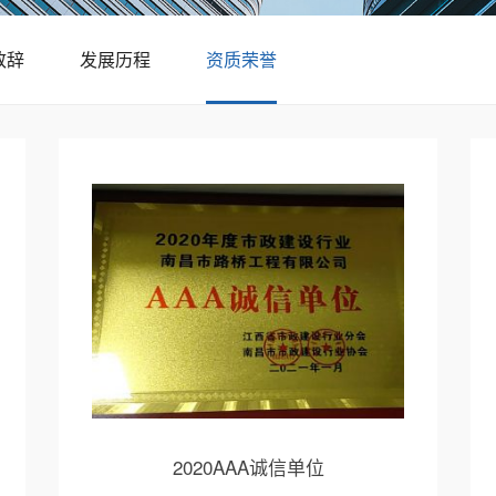
致辞
发展历程
资质荣誉
2020AAA诚信单位