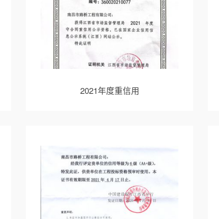
2021年度重信用