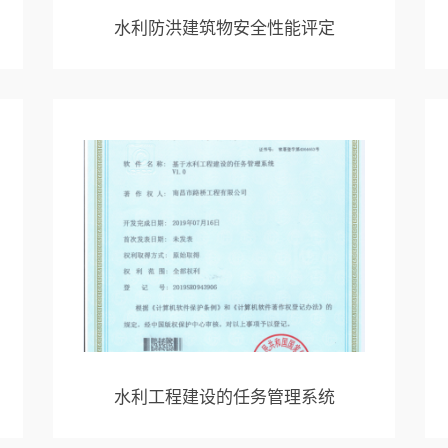
水利防洪建筑物安全性能评定
水利工程建设的任务管理系统