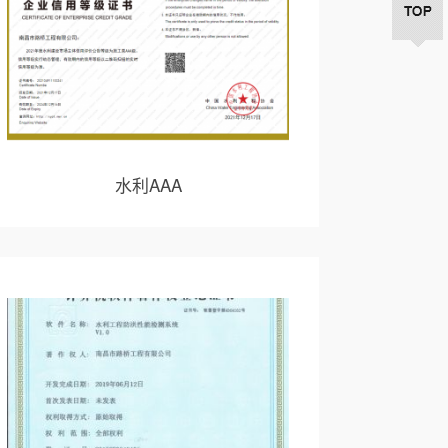
水利AAA