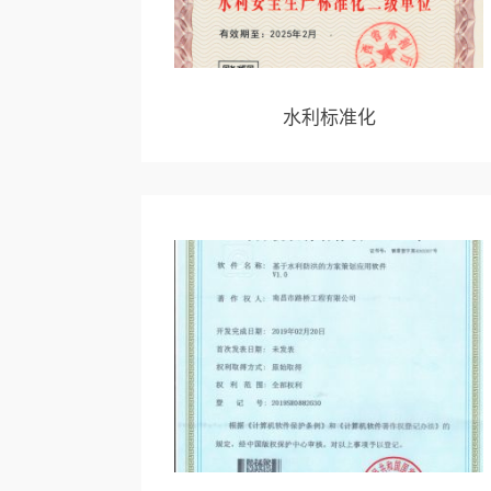
水利标准化