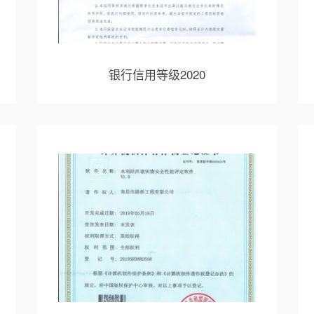
银行信用等级2020